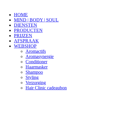
Spring
naar
HOME
de
MIND | BODY | SOUL
inhoud
DIENSTEN
PRODUCTEN
PRIJZEN
AFSPRAAK
WEBSHOP
Aromactifs
Aromasynergie
Conditioner
Haarmasker
Shampoo
Styling
Verzorging
Hair Clinic cadeaubon