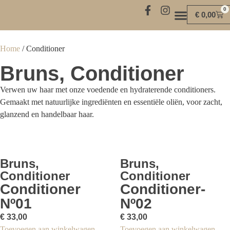
0
€
0,00
MIND | BODY | SOUL
Home
/ Conditioner
Bruns
,
Conditioner
Verwen uw haar met onze voedende en hydraterende conditioners.
Gemaakt met natuurlijke ingrediënten en essentiële oliën, voor zacht,
glanzend en handelbaar haar.
Bruns
,
Bruns
,
Conditioner
Conditioner
Conditioner
Conditioner-
Nº01
Nº02
€
33,00
€
33,00
Toevoegen aan winkelwagen
Toevoegen aan winkelwagen