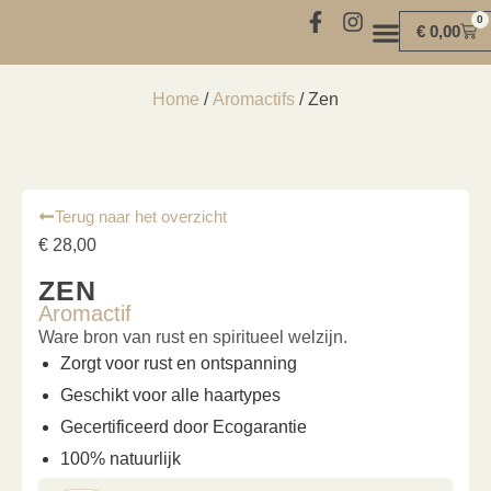
0
€
0,00
MIND | BODY | SOUL
Home
/
Aromactifs
/ Zen
Terug naar het overzicht
€
28,00
ZEN
Aromactif
Ware bron van rust en spiritueel welzijn.
Zorgt voor rust en ontspanning
Geschikt voor alle haartypes
Gecertificeerd door Ecogarantie
100% natuurlijk