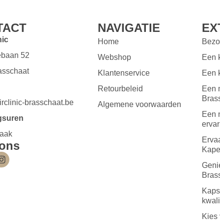
TACT
NAVIGATIE
EX
nic
Home
Bezo
ebaan 52
Webshop
Een k
asschaat
Klantenservice
Een k
Retourbeleid
Een m
Bras
rclinic-brasschaat.be
Algemene voorwaarden
Een n
gsuren
ervar
raak
Ervaa
 ons
Kape
Genie
Bras
Kapsa
kwali
Kies 