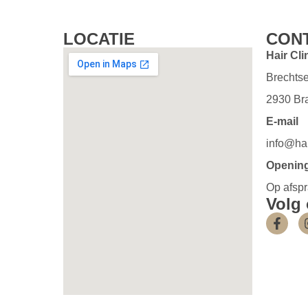
LOCATIE
CON
Hair Cli
Brechts
2930 Br
E-mail
info@hai
Openin
Op afsp
Volg