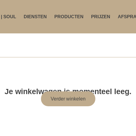
 | SOUL
DIENSTEN
PRODUCTEN
PRIJZEN
AFSPR
Je winkelwagen is momenteel leeg.
Verder winkelen