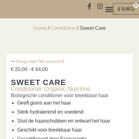
0
€
0,00
MIND | BODY | SOUL
Home
/
Conditioner
/ Sweet Care
Terug naar het overzicht
€
20,00
-
€
64,00
SWEET CARE
Conditioner Organic Nutritive
Biologische conditioner voor breekbaar haar.
Geeft glans aan het haar
Sterk hydraterend en voedend
Sluit de haarschubben en ontwart het haar
Geschikt voor breekbaar haar
Gecertificeerd door Ecogarantie