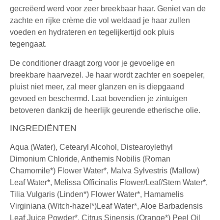
gecreëerd werd voor zeer breekbaar haar. Geniet van de
zachte en rijke crème die vol weldaad je haar zullen
voeden en hydrateren en tegelijkertijd ook pluis
tegengaat.
De conditioner draagt zorg voor je gevoelige en
breekbare haarvezel. Je haar wordt zachter en soepeler,
pluist niet meer, zal meer glanzen en is diepgaand
gevoed en beschermd. Laat bovendien je zintuigen
betoveren dankzij de heerlijk geurende etherische olie.
INGREDIËNTEN
Aqua (Water), Cetearyl Alcohol, Distearoylethyl
Dimonium Chloride, Anthemis Nobilis (Roman
Chamomile*) Flower Water*, Malva Sylvestris (Mallow)
Leaf Water*, Melissa Officinalis Flower/Leaf/Stem Water*,
Tilia Vulgaris (Linden*) Flower Water*, Hamamelis
Virginiana (Witch-hazel*)Leaf Water*, Aloe Barbadensis
Leaf Juice Powder*, Citrus Sinensis (Orange*) Peel Oil