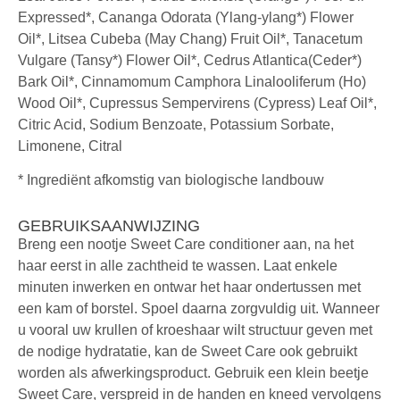
Expressed*, Cananga Odorata (Ylang-ylang*) Flower
Oil*, Litsea Cubeba (May Chang) Fruit Oil*, Tanacetum
Vulgare (Tansy*) Flower Oil*, Cedrus Atlantica(Ceder*)
Bark Oil*, Cinnamomum Camphora Linalooliferum (Ho)
Wood Oil*, Cupressus Sempervirens (Cypress) Leaf Oil*,
Citric Acid, Sodium Benzoate, Potassium Sorbate,
Limonene, Citral
* Ingrediënt afkomstig van biologische landbouw
GEBRUIKSAANWIJZING
Breng een nootje Sweet Care conditioner aan, na het
haar eerst in alle zachtheid te wassen. Laat enkele
minuten inwerken en ontwar het haar ondertussen met
een kam of borstel. Spoel daarna zorgvuldig uit. Wanneer
u vooral uw krullen of kroeshaar wilt structuur geven met
de nodige hydratatie, kan de Sweet Care ook gebruikt
worden als afwerkingsproduct. Gebruik een klein beetje
Sweet Care, verspreid in de handen en kneed vervolgens