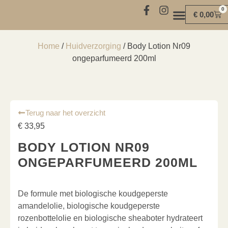
0
€
0,00
MIND | BODY | SOUL
Home
/
Huidverzorging
/ Body Lotion Nr09
ongeparfumeerd 200ml
Terug naar het overzicht
€
33,95
BODY LOTION NR09
ONGEPARFUMEERD 200ML
De formule met biologische koudgeperste
amandelolie, biologische koudgeperste
rozenbottelolie en biologische sheaboter hydrateert