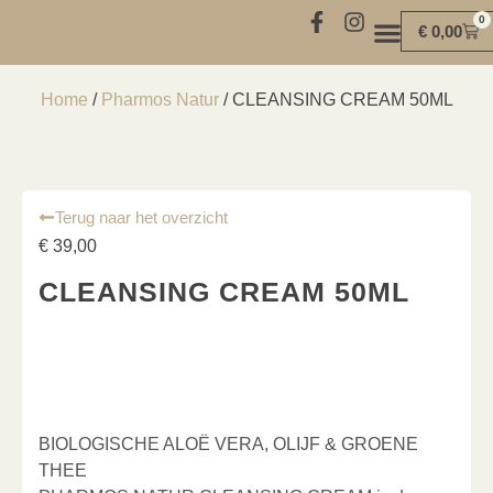
0
€
0,00
MIND | BODY | SOUL
Home
/
Pharmos Natur
/ CLEANSING CREAM 50ML
Terug naar het overzicht
€
39,00
CLEANSING CREAM 50ML
BIOLOGISCHE ALOË VERA, OLIJF & GROENE
THEE