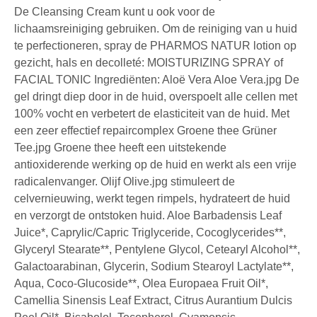
De Cleansing Cream kunt u ook voor de
lichaamsreiniging gebruiken. Om de reiniging van u huid
te perfectioneren, spray de PHARMOS NATUR lotion op
gezicht, hals en decolleté: MOISTURIZING SPRAY of
FACIAL TONIC Ingrediënten: Aloë Vera Aloe Vera.jpg De
gel dringt diep door in de huid, overspoelt alle cellen met
100% vocht en verbetert de elasticiteit van de huid. Met
een zeer effectief repaircomplex Groene thee Grüner
Tee.jpg Groene thee heeft een uitstekende
antioxiderende werking op de huid en werkt als een vrije
radicalenvanger. Olijf Olive.jpg stimuleert de
celvernieuwing, werkt tegen rimpels, hydrateert de huid
en verzorgt de ontstoken huid. Aloe Barbadensis Leaf
Juice*, Caprylic/Capric Triglyceride, Cocoglycerides**,
Glyceryl Stearate**, Pentylene Glycol, Cetearyl Alcohol**,
Galactoarabinan, Glycerin, Sodium Stearoyl Lactylate**,
Aqua, Coco-Glucoside**, Olea Europaea Fruit Oil*,
Camellia Sinensis Leaf Extract, Citrus Aurantium Dulcis