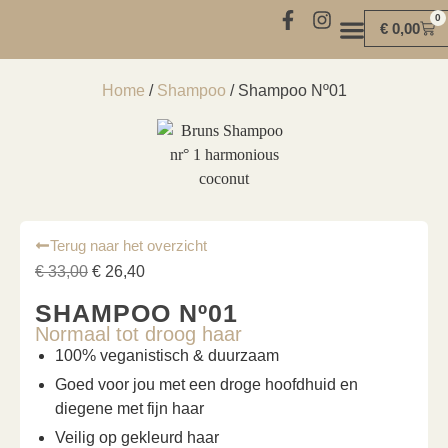
0
€
0,00
MIND | BODY | SOUL
Home
/
Shampoo
/ Shampoo Nº01
Terug naar het overzicht
€
33,00
€
26,40
SHAMPOO Nº01
Normaal tot droog haar
100% veganistisch & duurzaam
Goed voor jou met een droge hoofdhuid en
diegene met fijn haar
Veilig op gekleurd haar